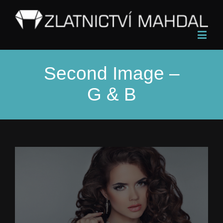
Second Image –
G & B